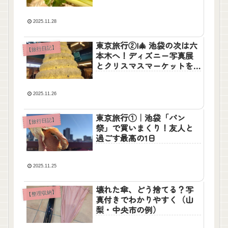
る」チャレンジ
2025.11.28
東京旅行②|🎄 池袋の次は六
【旅行日記】
本木へ！ディズニー写真展
とクリスマスマーケットを
満喫
2025.11.26
東京旅行①｜池袋「パン
【旅行日記】
祭」で買いまくり！友人と
過ごす最高の1日
2025.11.25
壊れた傘、どう捨てる？写
【整理収納】
真付きでわかりやすく（山
梨・中央市の例）