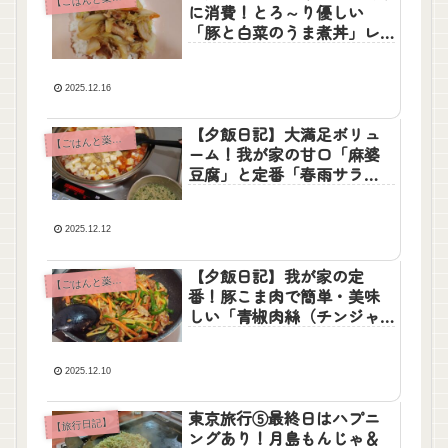
に消費！とろ～り優しい
「豚と白菜のうま煮丼」レ
シピと、憧れのティーマ
2025.12.16
【夕飯日記】大満足ボリュ
【
ごはんと薬膳】
ーム！我が家の甘口「麻婆
豆腐」と定番「春雨サラ
ダ」レシピ
2025.12.12
【夕飯日記】我が家の定
【
ごはんと薬膳】
番！豚こま肉で簡単・美味
しい「青椒肉絲（チンジャ
オロースー）」レシピ
2025.12.10
東京旅行⑤最終日はハプニ
【旅行日記】
ングあり！月島もんじゃ＆