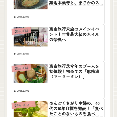
築地本願寺と、まさかのス
マホ故障事件簿
2025.12.08
東京旅行④旅のメインイベ
【旅行日記】
ント！世界最大級のネイル
の祭典へ
2025.12.03
東京旅行③今年のブームを
【旅行日記】
初体験！初めての「麻辣湯
（マーラータン）」
2025.12.01
めんどくさがり主婦の、40
【
暮らしのコラム】
代の10年目標を発表！「食べ
たことのないものを食べ