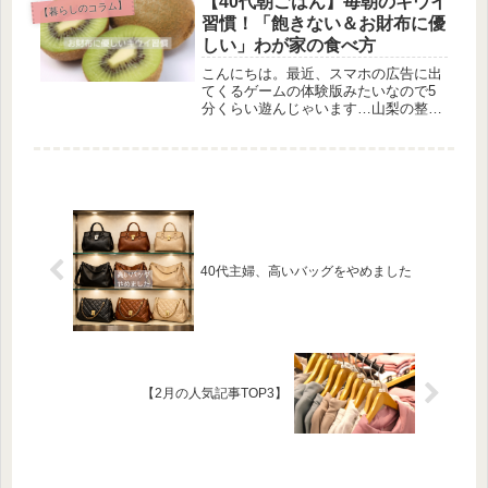
【40代朝ごはん】毎朝のキウイ
【暮らしのコラム】
私には無理です！！笑「1日1人分ず
習慣！「飽きない＆お財布に優
つ...
しい」わが家の食べ方
こんにちは。最近、スマホの広告に出
てくるゲームの体験版みたいなので5
分くらい遊んじゃいます…山梨の整理
収納アドバイザーMaki*です。【前回
の記事】「キウイを毎日食べると、腸
活や美肌にすごくいい！」という話を
耳にしてから、少し前からわが家で...
40代主婦、高いバッグをやめました
【2月の人気記事TOP3】