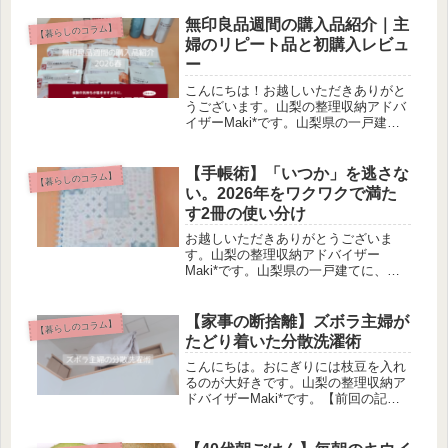
います。整理収納アドバイザー１級と
して、これまでに20件ほどの片付けサ
無印良品週間の購入品紹介｜主
【暮らしのコラム】
ポートを経験。「心・モノ・お金を整
婦のリピート品と初購入レビュ
え...
ー
こんにちは！お越しいただきありがと
うございます。山梨の整理収納アドバ
イザーMaki*です。山梨県の一戸建て
に、夫と小学生・中学生の娘２人と暮
らしています。整理収納アドバイザー
１級として、片付けサポートを行って
【手帳術】「いつか」を逃さな
【暮らしのコラム】
います。「心・モノ・お金を整える...
い。2026年をワクワクで満た
す2冊の使い分け
お越しいただきありがとうございま
す。山梨の整理収納アドバイザー
Maki*です。山梨県の一戸建てに、夫
と小学生・中学生の娘２人と暮らして
います。整理収納アドバイザー１級と
して、これまでに20件ほどの片付けサ
【家事の断捨離】ズボラ主婦が
【暮らしのコラム】
ポートを経験。「心・モノ・お金を整
たどり着いた分散洗濯術
え...
こんにちは。おにぎりには枝豆を入れ
るのが大好きです。山梨の整理収納ア
ドバイザーMaki*です。【前回の記
事】よく丁寧な暮らしの雑誌などで
「シーツは家族全員分、週に一度は丸
洗い！」なんて見かけますが…正直、