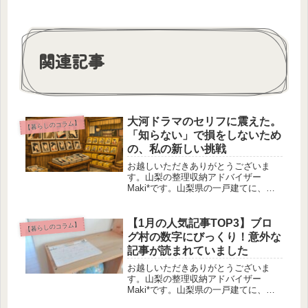
関連記事
大河ドラマのセリフに震えた。
【暮らしのコラム】
「知らない」で損をしないため
の、私の新しい挑戦
お越しいただきありがとうございま
す。山梨の整理収納アドバイザー
Maki*です。山梨県の一戸建てに、夫
と小学生・中学生の娘２人と暮らして
います。整理収納アドバイザー１級と
して、これまでに20件ほどの片付けサ
【1月の人気記事TOP3】ブロ
【暮らしのコラム】
ポートを経験。「心・モノ・お金を整
グ村の数字にびっくり！意外な
え...
記事が読まれていました
お越しいただきありがとうございま
す。山梨の整理収納アドバイザー
Maki*です。山梨県の一戸建てに、夫
と小学生・中学生の娘２人と暮らして