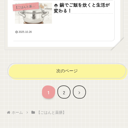
🍚 鍋でご飯を炊くと生活が
【
ごはんと薬膳】
変わる！
2025.10.26
次のページ
次
1
2
へ
ホーム
【ごはんと薬膳】