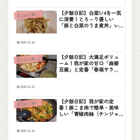
【夕飯日記】白菜1/4を一気
【
ごはんと薬膳】
に消費！とろ～り優しい
「豚と白菜のうま煮丼」レ
シピと、憧れのティーマ
2025.12.16
【夕飯日記】大満足ボリュ
【
ごはんと薬膳】
ーム！我が家の甘口「麻婆
豆腐」と定番「春雨サラ
ダ」レシピ
2025.12.12
【夕飯日記】我が家の定
【
ごはんと薬膳】
番！豚こま肉で簡単・美味
しい「青椒肉絲（チンジャ
オロースー）」レシピ
2025.12.10