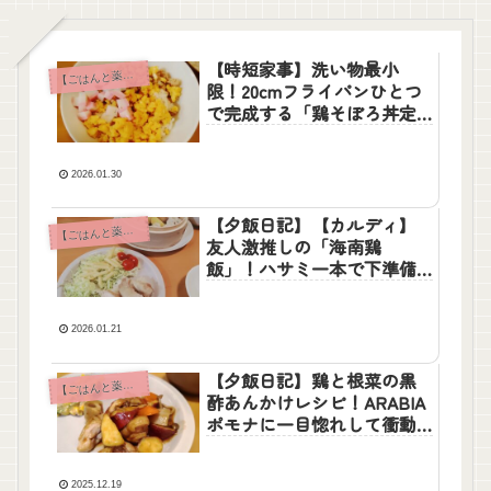
【時短家事】洗い物最小
【
ごはんと薬膳】
限！20cmフライパンひとつ
で完成する「鶏そぼろ丼定
食」
2026.01.30
【夕飯日記】【カルディ】
【
ごはんと薬膳】
友人激推しの「海南鶏
飯」！ハサミ一本で下準備
完了、炊飯鍋にお任せのご
馳走ごはん
2026.01.21
【夕飯日記】鶏と根菜の黒
【
ごはんと薬膳】
酢あんかけレシピ！ARABIA
ポモナに一目惚れして衝動
買いしたお話
2025.12.19