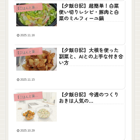
【夕飯日記】超簡単！白菜
【
ごはんと薬膳】
使い切りレシピ・豚肉と白
菜のミルフィーユ鍋
2025.11.16
【夕飯日記】大根を使った
【
ごはんと薬膳】
副菜と、AIとの上手な付き合
い方
2025.11.15
【夕飯日記】今週のつくり
【
ごはんと薬膳】
おきは人気の…
2025.10.29