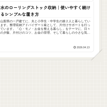
水のローリングストック収納｜使いやすく続け
るシンプルな置き方
山梨県の一戸建てに、夫と小学生・中学生の娘２人と暮らしてい
ます。整理収納アドバイザー１級として、片付けサポートを行っ
ています。「心・モノ・お金を整える暮らし」をテーマに、日々
の夕飯、片付けのコツ、お金の管理、そして暮らしの小さな気づ
きを記録...
2026.04.13