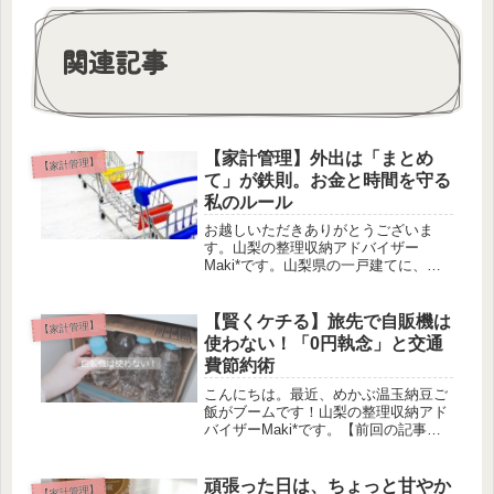
関連記事
【家計管理】外出は「まとめ
【家計管理】
て」が鉄則。お金と時間を守る
私のルール
お越しいただきありがとうございま
す。山梨の整理収納アドバイザー
Maki*です。山梨県の一戸建てに、夫
と小学生・中学生の娘２人と暮らして
います。整理収納アドバイザー１級と
して、これまでに20件ほどの片付けサ
【賢くケチる】旅先で自販機は
【家計管理】
ポートを経験。「心・モノ・お金を整
使わない！「0円執念」と交通
え...
費節約術
こんにちは。最近、めかぶ温玉納豆ご
飯がブームです！山梨の整理収納アド
バイザーMaki*です。【前回の記事】
私、使うところにはガツンとお金を使
いますが、削れるところは1円単位で
徹底的に削る「超・ドケチ」なんで
頑張った日は、ちょっと甘やか
【家計管理】