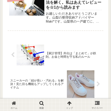
ログに書いていた東京...
法を解く。私はあえてレビュー
を☆1から読みます
お越しいただきありがとうございま
す。山梨の整理収納アドバイザー
Maki*です。山梨県の一戸建てに、夫
と小学生・中学生の娘２人と暮らして
います。整理収納アドバイザー１級と
して、これまでに20件ほどの片付けサ
ポートを経験。「心・モノ・お金を整
え...
【家計管理】外出は「まとめて」が鉄
則。お金と時間を守る私のルール
スニーカーの「紐が長い・汚れる」を解
決！見た目も機能もアップしてくれるア
イテム
ホーム
検索
トップ
サイドバー