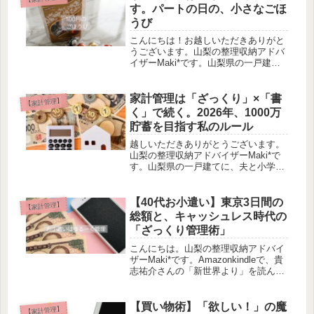
す。笑今日は、今回の東京旅行で私
す。パートの日の、小さなごほ
が...
うび
こんにちは！お越しいただきありがと
うございます。山梨の整理収納アドバ
イザーMaki*です。山梨県の一戸建て
に、夫と小学生・中学生の娘２人と暮
らしています。整理収納アドバイザー
１級として、これまでに20件ほどの片
家計管理は「ざっくり」×「書
【家計管理】
付けサポートを経験。「心・モノ...
く」で続く。2026年、1000万
貯蓄を目指す私のルール
越しいただきありがとうございます。
山梨の整理収納アドバイザーMaki*で
す。山梨県の一戸建てに、夫と小学
生・中学生の娘２人と暮らしていま
す。整理収納アドバイザー１級とし
て、これまでに20件ほどの片付けサポ
【40代お小遣い】東京3日間の
【家計管理】
ートを経験。「心・モノ・お金を整え
総額と、キャッシュレス時代の
る...
「ざっくり管理術」
こんにちは。山梨の整理収納アドバイ
ザーMaki*です。Amazonkindleで、貴
志祐介さんの「新世界より」を読んで
います。下巻を読み始めたんですが、
ハラハラしすぎて…寝る前に読んじゃ
ダメですね。笑【前回の記事】先週ブ
【買い物術】「欲しい！」の魔
【家計管理】