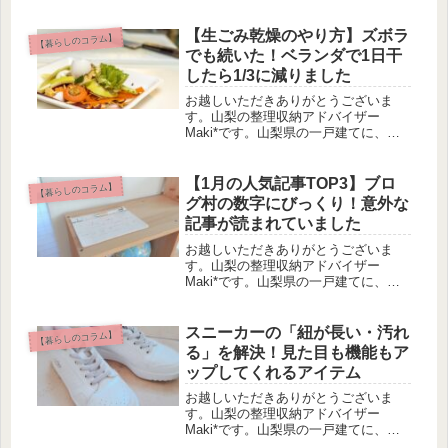
事】よく丁寧な暮らしの雑誌などで
「シーツは家族全員分、週に一度は丸
洗い！」なんて見かけますが…正直、
【生ごみ乾燥のやり方】ズボラ
【暮らしのコラム】
私には無理です！！笑「1日1人分ず
でも続いた！ベランダで1日干
つ...
したら1/3に減りました
お越しいただきありがとうございま
す。山梨の整理収納アドバイザー
Maki*です。山梨県の一戸建てに、夫
と小学生・中学生の娘２人と暮らして
います。整理収納アドバイザー１級と
して、これまでに20件ほどの片付けサ
【1月の人気記事TOP3】ブロ
【暮らしのコラム】
ポートを経験。「心・モノ・お金を整
グ村の数字にびっくり！意外な
え...
記事が読まれていました
お越しいただきありがとうございま
す。山梨の整理収納アドバイザー
Maki*です。山梨県の一戸建てに、夫
と小学生・中学生の娘２人と暮らして
います。整理収納アドバイザー１級と
して、これまでに20件ほどの片付けサ
スニーカーの「紐が長い・汚れ
【暮らしのコラム】
ポートを経験。「心・モノ・お金を整
る」を解決！見た目も機能もア
え...
ップしてくれるアイテム
お越しいただきありがとうございま
す。山梨の整理収納アドバイザー
Maki*です。山梨県の一戸建てに、夫
と小学生・中学生の娘２人と暮らして