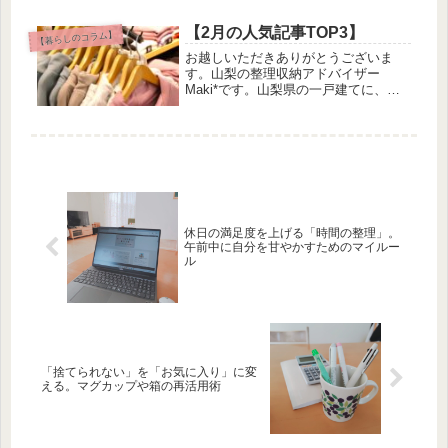
います。整理収納アドバイザー１級と
して、これまでに20件ほどの片付けサ
【2月の人気記事TOP3】
【暮らしのコラム】
ポートを経験。「心・モノ・お金を整
お越しいただきありがとうございま
え...
す。山梨の整理収納アドバイザー
Maki*です。山梨県の一戸建てに、夫
と小学生・中学生の娘２人と暮らして
います。整理収納アドバイザー１級と
して、これまでに20件ほどの片付けサ
ポートを経験。「心・モノ・お金を整
え...
休日の満足度を上げる「時間の整理」。
午前中に自分を甘やかすためのマイルー
ル
「捨てられない」を「お気に入り」に変
える。マグカップや箱の再活用術