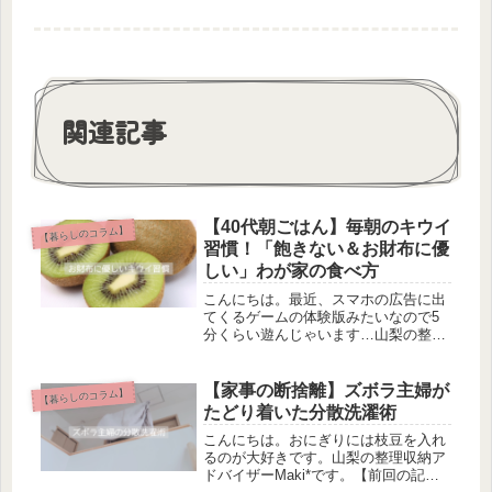
関連記事
【40代朝ごはん】毎朝のキウイ
【暮らしのコラム】
習慣！「飽きない＆お財布に優
しい」わが家の食べ方
こんにちは。最近、スマホの広告に出
てくるゲームの体験版みたいなので5
分くらい遊んじゃいます…山梨の整理
収納アドバイザーMaki*です。【前回
の記事】「キウイを毎日食べると、腸
活や美肌にすごくいい！」という話を
【家事の断捨離】ズボラ主婦が
【暮らしのコラム】
耳にしてから、少し前からわが家で...
たどり着いた分散洗濯術
こんにちは。おにぎりには枝豆を入れ
るのが大好きです。山梨の整理収納ア
ドバイザーMaki*です。【前回の記