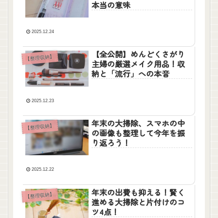
本当の意味
2025.12.24
【全公開】めんどくさがり
【整理収納】
主婦の厳選メイク用品！収
納と「流行」への本音
2025.12.23
年末の大掃除、スマホの中
【整理収納】
の画像も整理して今年を振
り返ろう！
2025.12.22
年末の出費も抑える！賢く
【整理収納】
進める大掃除と片付けのコ
ツ4点！