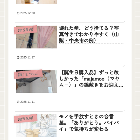
2025.12.20
壊れた傘、どう捨てる？写
【整理収納】
真付きでわかりやすく（山
梨・中央市の例）
2025.11.17
【誕生日購入品】ずっと欲
【
暮らしのコラム】
しかった「majamoo（マヤ
ムー）」の鍋敷きをお迎え
しました
2025.11.11
モノを手放すときの合言
【整理収納】
葉。「ありがとう。バイバ
イ」で気持ちが変わる