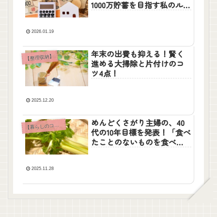
1000万貯蓄を目指す私のルー
ル
2026.01.19
年末の出費も抑える！賢く
【整理収納】
進める大掃除と片付けのコ
ツ4点！
2025.12.20
めんどくさがり主婦の、40
【
暮らしのコラム】
代の10年目標を発表！「食べ
たことのないものを食べ
る」チャレンジ
2025.11.28