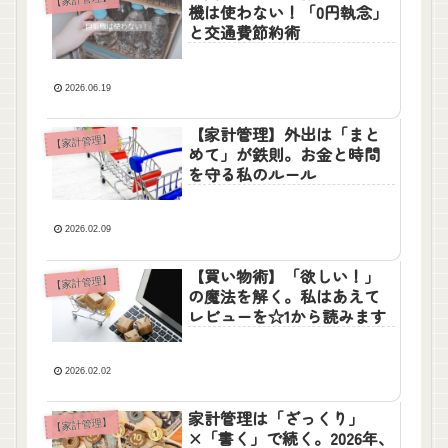
機は使わない！「0円執念」
と交通費節約術
2026.06.19
【家計管理】外出は「まと
【家計管理】
めて」が鉄則。お金と時間
を守る私のルール
2026.02.09
【買い物術】「欲しい！」
【家計管理】
の魔法を解く。私はあえて
レビューを☆1から読みます
2026.02.02
家計管理は「ざっくり」
【家計管理】
×「書く」で続く。2026年、